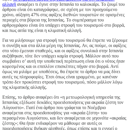
αλλαγή
αναφέρει τι έγινε στην Ισπανία το καλοκαίρι. Το ζουμί του
άρθρου είναι ότι καταγράφηκε, σε σχέση με τον προηγούμενο
χρόνο, αύξηση 47% στις αφίξεις διεθνών τουριστών σε ορισμένες
περιοχές στα βόρεια της Ισπανίας. Το συμπέρασμα του
αρθρογράφου είναι ότι υπάρχει στροφή του τουρισμού στο βορρά,
και πως αιτία της είναι η κλιματική αλλαγή.
Για να μιλήσουμε για στροφή του τουρισμού θα έπρεπε να ξέρουμε
τι συνέβη και στα άλλα μέρη της Ισπανίας. Αν, ας πούμε, οι αφίξεις
στο νότο έμειναν σταθερές, και οι αφίξεις συνολικά στην Ισπανία
αυξήθηκαν, τότε δεν υπάρχει καμία στροφή. Μάλλον αυτό που
συμβαίνει σ’ αυτή την υποθετική περίπτωση είναι ότι ο νότος ήταν
κορεσμένος και οι επιπλέον επισκέπτες πήγαν στο βορρά. Αντί
όμως να μιλάμε με υποθέσεις, θα έπρεπε το άρθρο να μας δίνει
αυτές τις πληροφορίες. Έτσι όπως είναι γραμμένο, με κανέναν
τρόπο δεν προκύπτει στροφή του τουρισμού, πόσο μάλλον λόγω
της κλιματικής αλλαγής.
Επίσης, το άρθρο αναφέρει ότι «η μετεωρολογική υπηρεσία της
Ισπανίας εξέδωσε δεκάδες προειδοποιήσεις για ακραία ζέστη τον
Αύγουστο». Γιατί ένα άρθρο που γράφεται το Νοέμβριο
αναφέρεται στις
προειδοποιήσεις
για «ακραία ζέστη» του
περασμένου Αυγούστου, και δεν αναφέρεται σε
γεγονότα
«ακραίας
ζέστης»; Θα ήταν ενδιαφέρον να μάθουμε αν αυτές οι
προειδοποιήσεις βγήκαν αληθινές, όπως επίσης και τι εννοεί ο