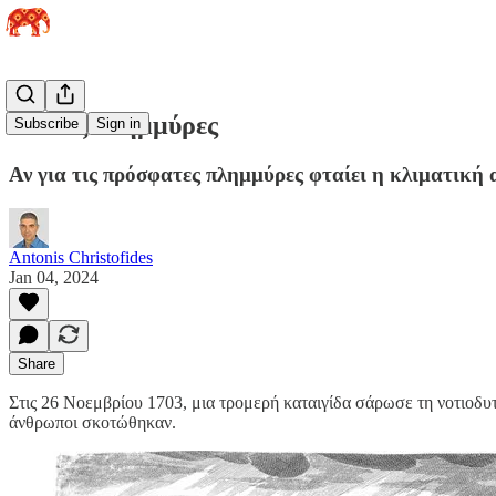
Παλιές πλημμύρες
Subscribe
Sign in
Αν για τις πρόσφατες πλημμύρες φταίει η κλιματική αλ
Antonis Christofides
Jan 04, 2024
Share
Στις 26 Νοεμβρίου 1703, μια τρομερή καταιγίδα σάρωσε τη νοτιοδυτ
άνθρωποι σκοτώθηκαν.