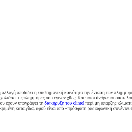
ή αλλαγή αποδίδει η επιστημονική κοινότητα την ένταση των πλημμυρι
ολιάσει τις πλημμύρες που έγιναν χθες; Και ποιοι άνθρωποι αποτελούν
που έχουν υπογράψει τη
διακήρυξη του clintel
περί μη ύπαρξης κλιματι
εκριμένη καταιγίδα, αφού είναι από «πρόσφατη ραδιοφωνική συνέντευ