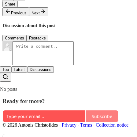
Share
Previous
Next
Discussion about this post
Comments
Restacks
Top
Latest
Discussions
No posts
Ready for more?
Subscribe
© 2026 Antonis Christofides
·
Privacy
∙
Terms
∙
Collection notice