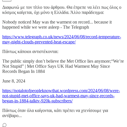
Διαφωνώ με τον τίτλο του άρθρου. Θα έπρεπε να λέει πως όλος ο
κόσμος καίγεται, όχι μόνο η Ελλάδα. Άλλο παράδειγμα:
Nobody noticed May was the warmest on record... because it
happened while we were asleep - The Telegraph
https://www.telegraph.co.uk/news/2024/06/08/record-temperature-
may-night-clouds-prevented-heat-escape/
Πάντως κάποιοι αντιστέκονται:
The public simply don’t believe the Met Office lies anymore;“We’re
Not Stupid” | Met Office Says UK Had Warmest May Since
Records Began In 1884
June 8, 2024
https://notalotofpeopleknowthat.wordpress.com/2024/06/08/were-
not-stupid-met-office-says-uk-had-warmest-may-since-records-
began-in-1884-talktv-920k-subscribers/
Πάντως όταν όλα καίγονται, κάτι πρέπει να χτενίσουμε για
αντίβαρο...