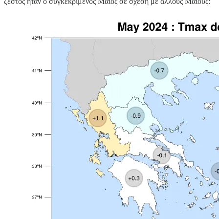
ζεστός ήταν ο συγκεκριμένος Μάιος σε σχέση με άλλους Μαΐους: