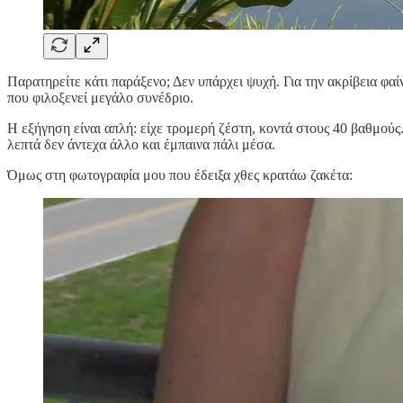
Παρατηρείτε κάτι παράξενο; Δεν υπάρχει ψυχή. Για την ακρίβεια φα
που φιλοξενεί μεγάλο συνέδριο.
Η εξήγηση είναι απλή: είχε τρομερή ζέστη, κοντά στους 40 βαθμούς
λεπτά δεν άντεχα άλλο και έμπαινα πάλι μέσα.
Όμως στη φωτογραφία μου που έδειξα χθες κρατάω ζακέτα: