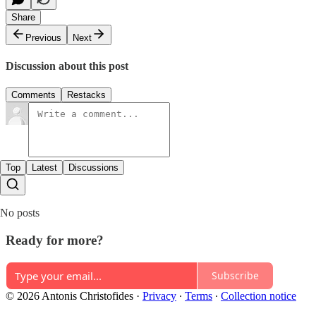
Share
Previous
Next
Discussion about this post
Comments
Restacks
Top
Latest
Discussions
No posts
Ready for more?
Subscribe
© 2026 Antonis Christofides
·
Privacy
∙
Terms
∙
Collection notice