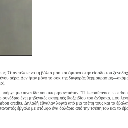
ους. Όταν τέλειωνα τη βόλτα μου και έφτανα στην είσοδο του ξενοδο
γωμένου αέρα. Δεν ήταν μόνο το σοκ της διαφοράς θερμοκρασίας—ακόμα
ο).
 υπήρχε μια πινακίδα που υπερηφανευόταν “This conference is carbo
ο συνέδριο έχει μηδενικές εκπομπές διοξειδίου του άνθρακα, μου λένε
rbon credits. Δηλαδή έβγαλαν λεφτά από μια τσέπη τους και τα έβαλα
κατανοητός έβγαλε με στόμφο ένα δολάριο από την τσέπη του και το έβ