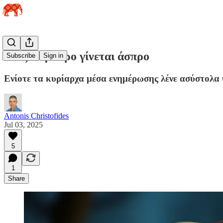
Πώς το μαύρο γίνεται άσπρο
Subscribe
Sign in
Ενίοτε τα κυρίαρχα μέσα ενημέρωσης λένε ασύστολα
Antonis Christofides
Jul 03, 2025
5
1
Share