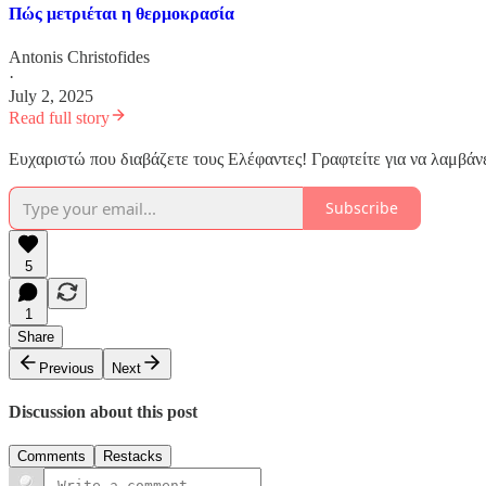
Πώς μετριέται η θερμοκρασία
Antonis Christofides
·
July 2, 2025
Read full story
Ευχαριστώ που διαβάζετε τους Ελέφαντες! Γραφτείτε για να λαμβάνετ
Subscribe
5
1
Share
Previous
Next
Discussion about this post
Comments
Restacks